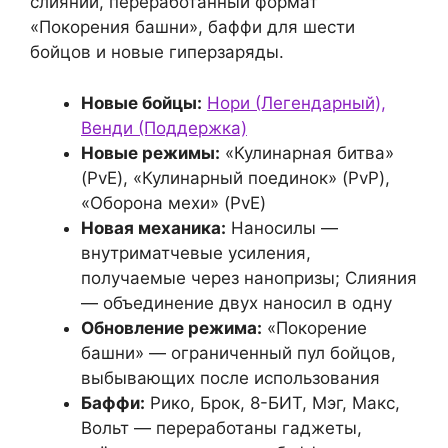
слияний, переработанный формат
«Покорения башни», баффи для шести
бойцов и новые гиперзаряды.
Новые бойцы:
Нори (Легендарный),
Венди (Поддержка)
Новые режимы:
«Кулинарная битва»
(PvE), «Кулинарный поединок» (PvP),
«Оборона мехи» (PvE)
Новая механика:
Наносилы —
внутриматчевые усиления,
получаемые через нанопризы; Слияния
— объединение двух наносил в одну
Обновление режима:
«Покорение
башни» — ограниченный пул бойцов,
выбывающих после использования
Баффи:
Рико, Брок, 8-БИТ, Мэг, Макс,
Вольт — переработаны гаджеты,