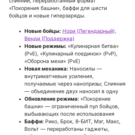
слияний, переработанный формат
«Покорения башни», баффи для шести
бойцов и новые гиперзаряды.
Новые бойцы:
Нори (Легендарный),
Венди (Поддержка)
Новые режимы:
«Кулинарная битва»
(PvE), «Кулинарный поединок» (PvP),
«Оборона мехи» (PvE)
Новая механика:
Наносилы —
внутриматчевые усиления,
получаемые через нанопризы; Слияния
— объединение двух наносил в одну
Обновление режима:
«Покорение
башни» — ограниченный пул бойцов,
выбывающих после использования
Баффи:
Рико, Брок, 8-БИТ, Мэг, Макс,
Вольт — переработаны гаджеты,