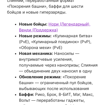
слияний, переработанный формат
«Покорения башни», баффи для шести
бойцов и новые гиперзаряды.
Новые бойцы:
Нори (Легендарный),
Венди (Поддержка)
Новые режимы:
«Кулинарная битва»
(PvE), «Кулинарный поединок» (PvP),
«Оборона мехи» (PvE)
Новая механика:
Наносилы —
внутриматчевые усиления,
получаемые через нанопризы; Слияния
— объединение двух наносил в одну
Обновление режима:
«Покорение
башни» — ограниченный пул бойцов,
выбывающих после использования
Баффи:
Рико, Брок, 8-БИТ, Мэг, Макс,
Вольт — переработаны гаджеты,